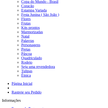
Copa do Mundo - Brasil
Coração
Estampa Variada
Festa Junina ( São João )
Flores
Frutas
Kits prontos
Marmorizadas
Natal
Palavras
Personagens
Pretas
Páscoa
Quadriculado
Rodeio
Seja uma revendedora
Tulipas
Étnica
Página Inicial
Rastreie seu Pedido
Informações