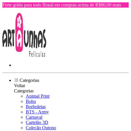
Frete grátis para todo Brasil em compras acima de R$80,00 reais
Categorias
Voltar
Categorias
Animal Print
Boho
Borboletas
BTS - Army
Carnaval
Cartelão 3D
Colecão Outono