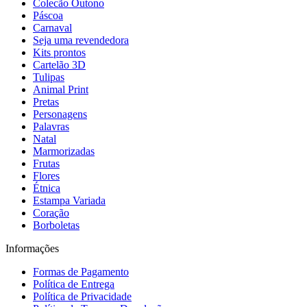
Colecão Outono
Páscoa
Carnaval
Seja uma revendedora
Kits prontos
Cartelão 3D
Tulipas
Animal Print
Pretas
Personagens
Palavras
Natal
Marmorizadas
Frutas
Flores
Étnica
Estampa Variada
Coração
Borboletas
Informações
Formas de Pagamento
Política de Entrega
Política de Privacidade