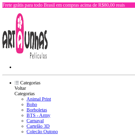
Frete grátis para todo Brasil em compras acima de R$80,00 reais
Categorias
Voltar
Categorias
Animal Print
Boho
Borboletas
BTS - Army
Carnaval
Cartelão 3D
Colecão Outono