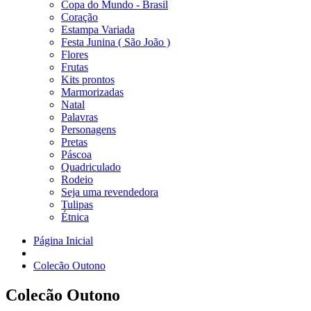
Copa do Mundo - Brasil
Coração
Estampa Variada
Festa Junina ( São João )
Flores
Frutas
Kits prontos
Marmorizadas
Natal
Palavras
Personagens
Pretas
Páscoa
Quadriculado
Rodeio
Seja uma revendedora
Tulipas
Étnica
Página Inicial
Colecão Outono
Colecão Outono