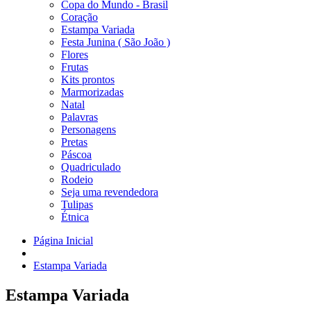
Copa do Mundo - Brasil
Coração
Estampa Variada
Festa Junina ( São João )
Flores
Frutas
Kits prontos
Marmorizadas
Natal
Palavras
Personagens
Pretas
Páscoa
Quadriculado
Rodeio
Seja uma revendedora
Tulipas
Étnica
Página Inicial
Estampa Variada
Estampa Variada