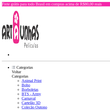
Frete grátis para todo Brasil em compras acima de R$80,00 reais
Categorias
Voltar
Categorias
Animal Print
Boho
Borboletas
BTS - Army
Carnaval
Cartelão 3D
Colecão Outono