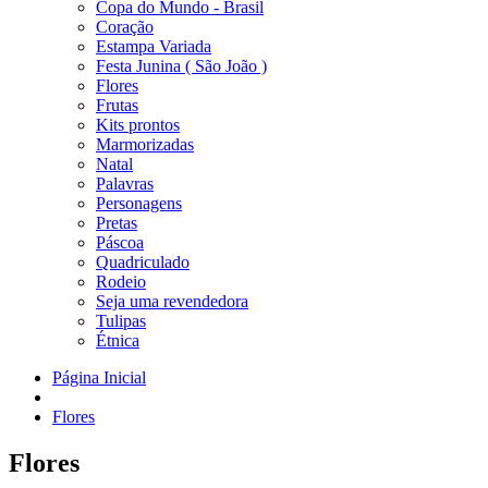
Copa do Mundo - Brasil
Coração
Estampa Variada
Festa Junina ( São João )
Flores
Frutas
Kits prontos
Marmorizadas
Natal
Palavras
Personagens
Pretas
Páscoa
Quadriculado
Rodeio
Seja uma revendedora
Tulipas
Étnica
Página Inicial
Flores
Flores