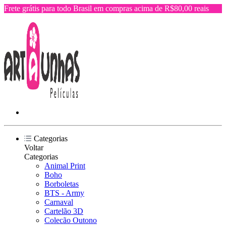
Frete grátis para todo Brasil em compras acima de R$80,00 reais
Categorias
Voltar
Categorias
Animal Print
Boho
Borboletas
BTS - Army
Carnaval
Cartelão 3D
Colecão Outono