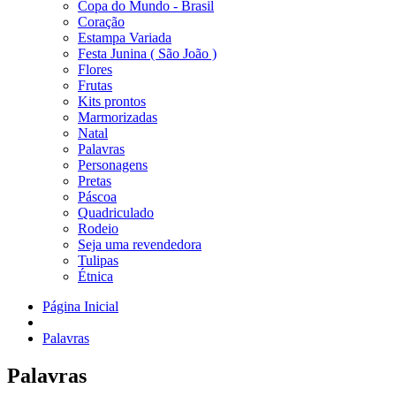
Copa do Mundo - Brasil
Coração
Estampa Variada
Festa Junina ( São João )
Flores
Frutas
Kits prontos
Marmorizadas
Natal
Palavras
Personagens
Pretas
Páscoa
Quadriculado
Rodeio
Seja uma revendedora
Tulipas
Étnica
Página Inicial
Palavras
Palavras