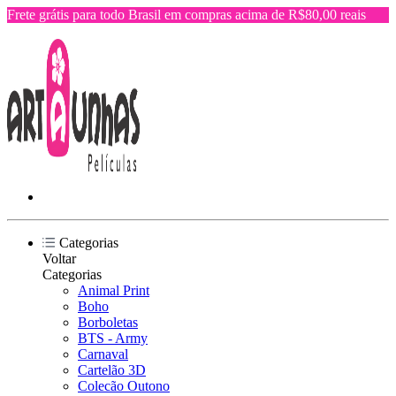
Frete grátis para todo Brasil em compras acima de R$80,00 reais
Categorias
Voltar
Categorias
Animal Print
Boho
Borboletas
BTS - Army
Carnaval
Cartelão 3D
Colecão Outono