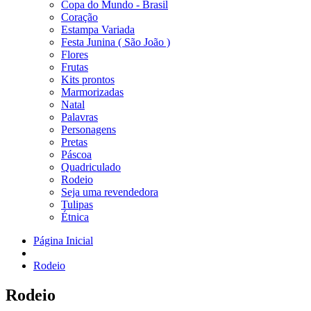
Copa do Mundo - Brasil
Coração
Estampa Variada
Festa Junina ( São João )
Flores
Frutas
Kits prontos
Marmorizadas
Natal
Palavras
Personagens
Pretas
Páscoa
Quadriculado
Rodeio
Seja uma revendedora
Tulipas
Étnica
Página Inicial
Rodeio
Rodeio