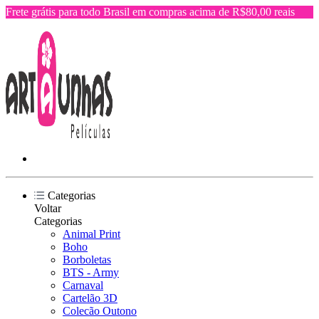
Frete grátis para todo Brasil em compras acima de R$80,00 reais
Categorias
Voltar
Categorias
Animal Print
Boho
Borboletas
BTS - Army
Carnaval
Cartelão 3D
Colecão Outono