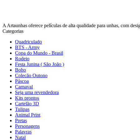
A Artaunhas oferece películas de alta qualidade para unhas, com design
Categorias
Quadriculado
BTS - Army
Copa do Mundo - Brasil
Rodeio
Festa Junina ( São João )
Boho
Colecão Outono
Páscoa
Carnaval
Seja uma revendedora
Kits prontos
Cartelão 3D
Tulipas
Animal Print
Pretas
Personagens
Palavras
Natal