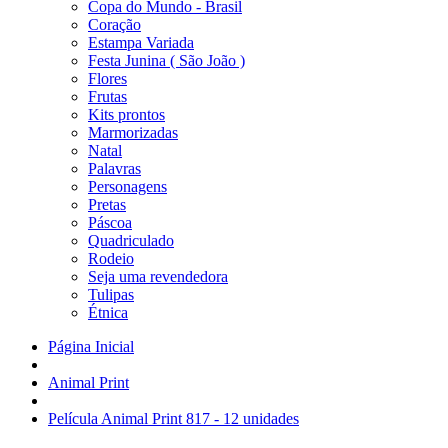
Copa do Mundo - Brasil
Coração
Estampa Variada
Festa Junina ( São João )
Flores
Frutas
Kits prontos
Marmorizadas
Natal
Palavras
Personagens
Pretas
Páscoa
Quadriculado
Rodeio
Seja uma revendedora
Tulipas
Étnica
Página Inicial
Animal Print
Película Animal Print 817 - 12 unidades