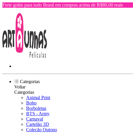
Frete grátis para todo Brasil em compras acima de R$80,00 reais
Categorias
Voltar
Categorias
Animal Print
Boho
Borboletas
BTS - Army
Carnaval
Cartelão 3D
Colecão Outono