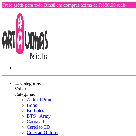
Frete grátis para todo Brasil em compras acima de R$80,00 reais
Categorias
Voltar
Categorias
Animal Print
Boho
Borboletas
BTS - Army
Carnaval
Cartelão 3D
Colecão Outono