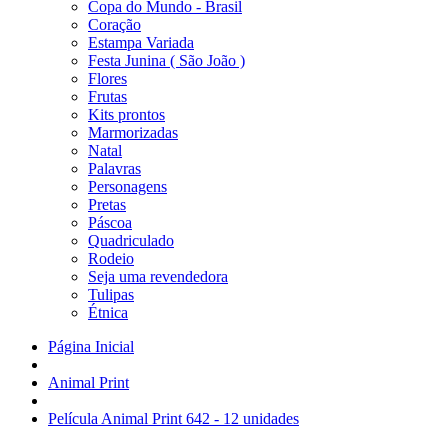
Copa do Mundo - Brasil
Coração
Estampa Variada
Festa Junina ( São João )
Flores
Frutas
Kits prontos
Marmorizadas
Natal
Palavras
Personagens
Pretas
Páscoa
Quadriculado
Rodeio
Seja uma revendedora
Tulipas
Étnica
Página Inicial
Animal Print
Película Animal Print 642 - 12 unidades