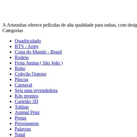
A Artaunhas oferece películas de alta qualidade para unhas, com design
Categorias
Quadriculado
BTS - Army
Copa do Mundo - Brasil
Rodeio
Festa Junina ( São João )
Boho
Colecão Outono
Páscoa
Carnaval
Seja uma revendedora
Kits prontos
Cartelão 3D
Tulipas
Animal Print
Pretas
Personagens
Palavras
Natal