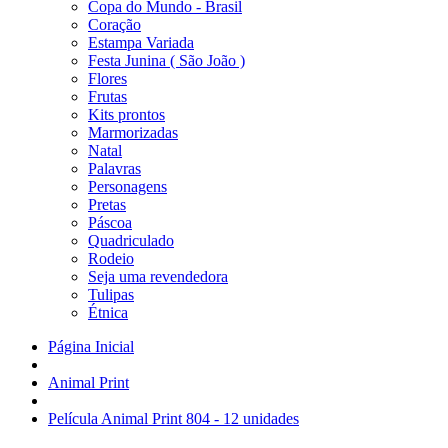
Copa do Mundo - Brasil
Coração
Estampa Variada
Festa Junina ( São João )
Flores
Frutas
Kits prontos
Marmorizadas
Natal
Palavras
Personagens
Pretas
Páscoa
Quadriculado
Rodeio
Seja uma revendedora
Tulipas
Étnica
Página Inicial
Animal Print
Película Animal Print 804 - 12 unidades