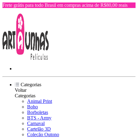
Frete grátis para todo Brasil em compras acima de R$80,00 reais
Categorias
Voltar
Categorias
Animal Print
Boho
Borboletas
BTS - Army
Carnaval
Cartelão 3D
Colecão Outono