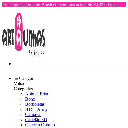
Frete grátis para todo Brasil em compras acima de R$80,00 reais
Categorias
Voltar
Categorias
Animal Print
Boho
Borboletas
BTS - Army
Carnaval
Cartelão 3D
Colecão Outono