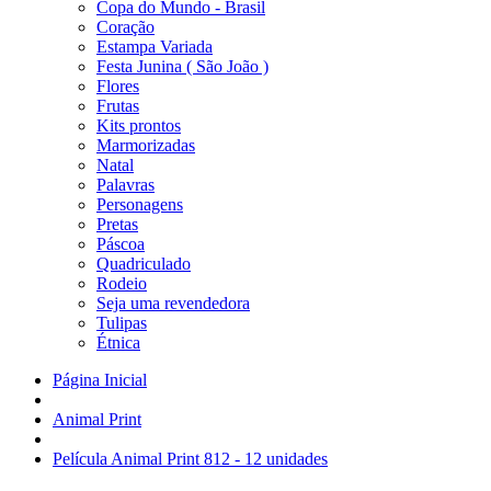
Copa do Mundo - Brasil
Coração
Estampa Variada
Festa Junina ( São João )
Flores
Frutas
Kits prontos
Marmorizadas
Natal
Palavras
Personagens
Pretas
Páscoa
Quadriculado
Rodeio
Seja uma revendedora
Tulipas
Étnica
Página Inicial
Animal Print
Película Animal Print 812 - 12 unidades