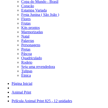
Copa do Mundo - Brasil
Coração
Estampa Variada
Festa Junina ( São João )
Flores
Frutas
Kits prontos
Marmorizadas
Natal
Palavras
Personagens
Pretas
Páscoa
Quadriculado
Rodeio
Seja uma revendedora
Tulipas
Étnica
Página Inicial
Animal Print
Película Animal Print 825 - 12 unidades