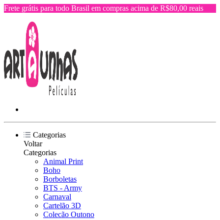
Frete grátis para todo Brasil em compras acima de R$80,00 reais
Categorias
Voltar
Categorias
Animal Print
Boho
Borboletas
BTS - Army
Carnaval
Cartelão 3D
Colecão Outono