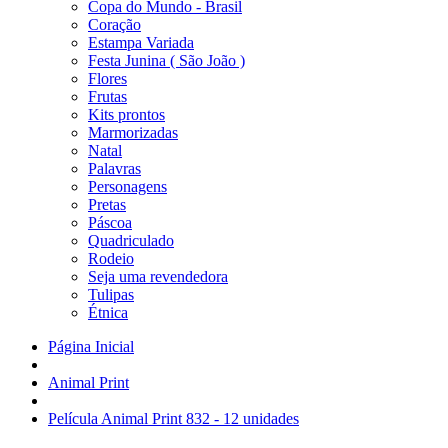
Copa do Mundo - Brasil
Coração
Estampa Variada
Festa Junina ( São João )
Flores
Frutas
Kits prontos
Marmorizadas
Natal
Palavras
Personagens
Pretas
Páscoa
Quadriculado
Rodeio
Seja uma revendedora
Tulipas
Étnica
Página Inicial
Animal Print
Película Animal Print 832 - 12 unidades