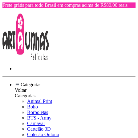
Frete grátis para todo Brasil em compras acima de R$80,00 reais
Categorias
Voltar
Categorias
Animal Print
Boho
Borboletas
BTS - Army
Carnaval
Cartelão 3D
Colecão Outono