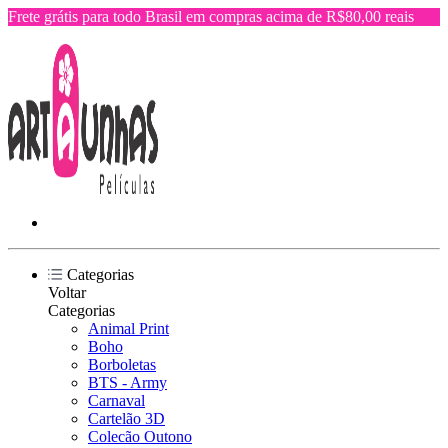
Frete grátis para todo Brasil em compras acima de R$80,00 reais
Categorias
Voltar
Categorias
Animal Print
Boho
Borboletas
BTS - Army
Carnaval
Cartelão 3D
Colecão Outono