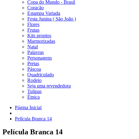
Copa do Mundo - Brasil
Coração
Estampa Variada
Festa Junina ( São João )
Flores
Frutas
Kits prontos
Marmorizadas
Natal
Palavras
Personagens
Pretas
Páscoa
Quadriculado
Rodeio
Seja uma revendedora
Tulipas
Étnica
Página Inicial
Película Branca 14
Película Branca 14