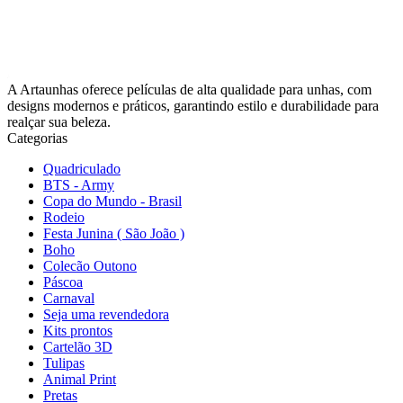
A Artaunhas oferece películas de alta qualidade para unhas, com
designs modernos e práticos, garantindo estilo e durabilidade para
realçar sua beleza.
Categorias
Quadriculado
BTS - Army
Copa do Mundo - Brasil
Rodeio
Festa Junina ( São João )
Boho
Colecão Outono
Páscoa
Carnaval
Seja uma revendedora
Kits prontos
Cartelão 3D
Tulipas
Animal Print
Pretas