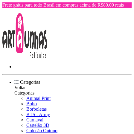
Frete grátis para todo Brasil em compras acima de R$80,00 reais
Categorias
Voltar
Categorias
Animal Print
Boho
Borboletas
BTS - Army
Carnaval
Cartelão 3D
Colecão Outono