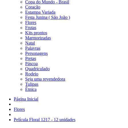
Copa do Mundo - Brasil
Coração
Estampa Variada
Festa Junina ( São João )
Flores
Frutas
Kits prontos
Marmorizadas
Natal
Palavras
Personagens
Pretas
Páscoa
Quadriculado
Rodeio
Seja uma revendedora
Tulipas
Étnica
Página Inicial
Flores
Película Floral 1217 - 12 unidades