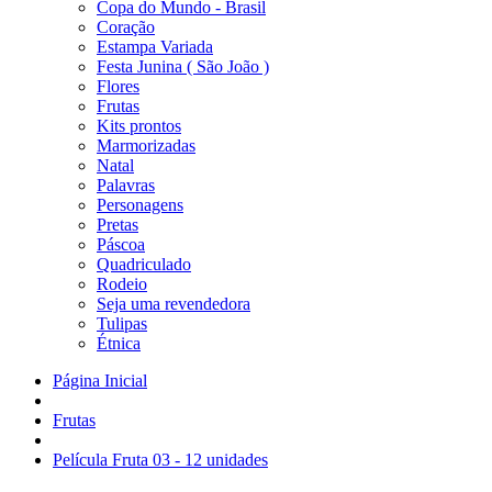
Copa do Mundo - Brasil
Coração
Estampa Variada
Festa Junina ( São João )
Flores
Frutas
Kits prontos
Marmorizadas
Natal
Palavras
Personagens
Pretas
Páscoa
Quadriculado
Rodeio
Seja uma revendedora
Tulipas
Étnica
Página Inicial
Frutas
Película Fruta 03 - 12 unidades