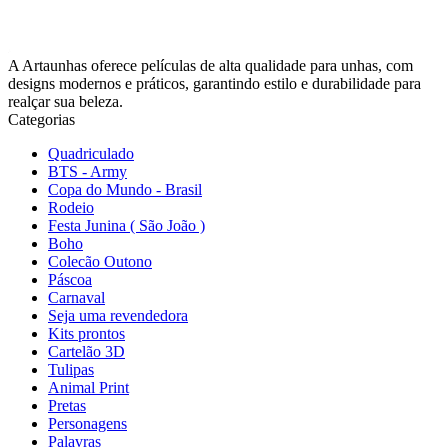
A Artaunhas oferece películas de alta qualidade para unhas, com
designs modernos e práticos, garantindo estilo e durabilidade para
realçar sua beleza.
Categorias
Quadriculado
BTS - Army
Copa do Mundo - Brasil
Rodeio
Festa Junina ( São João )
Boho
Colecão Outono
Páscoa
Carnaval
Seja uma revendedora
Kits prontos
Cartelão 3D
Tulipas
Animal Print
Pretas
Personagens
Palavras