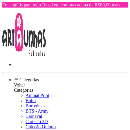
Frete grátis para todo Brasil em compras acima de R$80,00 reais
Categorias
Voltar
Categorias
Animal Print
Boho
Borboletas
BTS - Army
Carnaval
Cartelão 3D
Colecão Outono