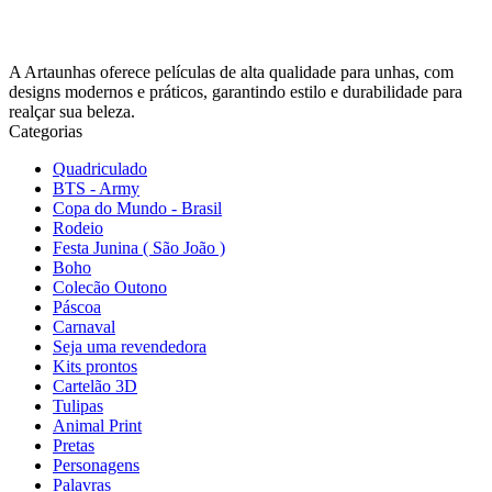
A Artaunhas oferece películas de alta qualidade para unhas, com
designs modernos e práticos, garantindo estilo e durabilidade para
realçar sua beleza.
Categorias
Quadriculado
BTS - Army
Copa do Mundo - Brasil
Rodeio
Festa Junina ( São João )
Boho
Colecão Outono
Páscoa
Carnaval
Seja uma revendedora
Kits prontos
Cartelão 3D
Tulipas
Animal Print
Pretas
Personagens
Palavras