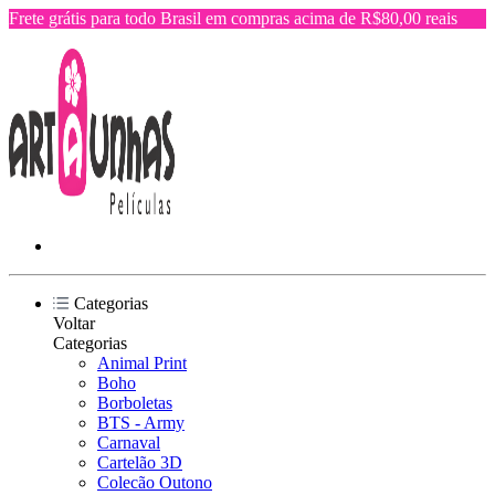
Frete grátis para todo Brasil em compras acima de R$80,00 reais
Categorias
Voltar
Categorias
Animal Print
Boho
Borboletas
BTS - Army
Carnaval
Cartelão 3D
Colecão Outono