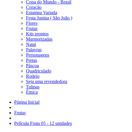
Copa do Mundo - Brasil
Coração
Estampa Variada
Festa Junina ( São João )
Flores
Frutas
Kits prontos
Marmorizadas
Natal
Palavras
Personagens
Pretas
Páscoa
Quadriculado
Rodeio
Seja uma revendedora
Tulipas
Étnica
Página Inicial
Frutas
Película Fruta 05 - 12 unidades