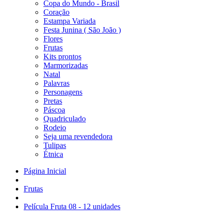
Copa do Mundo - Brasil
Coração
Estampa Variada
Festa Junina ( São João )
Flores
Frutas
Kits prontos
Marmorizadas
Natal
Palavras
Personagens
Pretas
Páscoa
Quadriculado
Rodeio
Seja uma revendedora
Tulipas
Étnica
Página Inicial
Frutas
Película Fruta 08 - 12 unidades