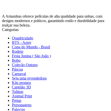
A Artaunhas oferece películas de alta qualidade para unhas, com
designs modernos e práticos, garantindo estilo e durabilidade para
realçar sua beleza.
Categorias
Quadriculado
BTS - Army
Copa do Mundo - Brasil
Rodeio
Festa Junina ( São João )
Boho
Colecão Outono
Páscoa
Carnaval
Seja uma revendedora
Kits prontos
Cartelão 3D
Tulipas
Animal Print
Pretas
Personagens
Palavras