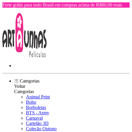
Frete grátis para todo Brasil em compras acima de R$80,00 reais
Categorias
Voltar
Categorias
Animal Print
Boho
Borboletas
BTS - Army
Carnaval
Cartelão 3D
Colecão Outono