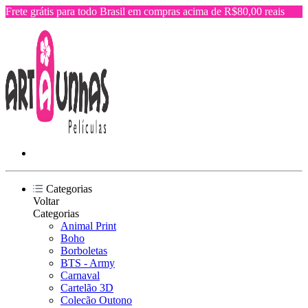
Frete grátis para todo Brasil em compras acima de R$80,00 reais
Categorias
Voltar
Categorias
Animal Print
Boho
Borboletas
BTS - Army
Carnaval
Cartelão 3D
Colecão Outono