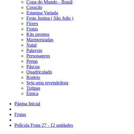
Copa do Mundo - Brasil
Coração
Estampa Variada
Festa Junina ( São João )
Flores
Frutas
Kits prontos
Marmorizadas
Natal
Palavras
Personagens
Pretas
Páscoa
Quadriculado
Rodeio
Seja uma revendedora
Tulipas
Étnica
Página Inicial
Frutas
Película Fruta 27 - 12 unidades