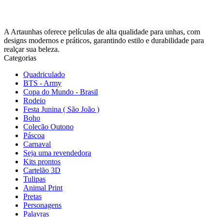
A Artaunhas oferece películas de alta qualidade para unhas, com
designs modernos e práticos, garantindo estilo e durabilidade para
realçar sua beleza.
Categorias
Quadriculado
BTS - Army
Copa do Mundo - Brasil
Rodeio
Festa Junina ( São João )
Boho
Colecão Outono
Páscoa
Carnaval
Seja uma revendedora
Kits prontos
Cartelão 3D
Tulipas
Animal Print
Pretas
Personagens
Palavras