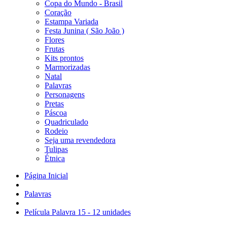
Copa do Mundo - Brasil
Coração
Estampa Variada
Festa Junina ( São João )
Flores
Frutas
Kits prontos
Marmorizadas
Natal
Palavras
Personagens
Pretas
Páscoa
Quadriculado
Rodeio
Seja uma revendedora
Tulipas
Étnica
Página Inicial
Palavras
Película Palavra 15 - 12 unidades