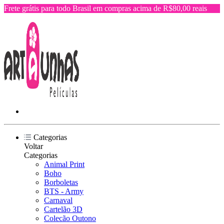
Frete grátis para todo Brasil em compras acima de R$80,00 reais
Categorias
Voltar
Categorias
Animal Print
Boho
Borboletas
BTS - Army
Carnaval
Cartelão 3D
Colecão Outono