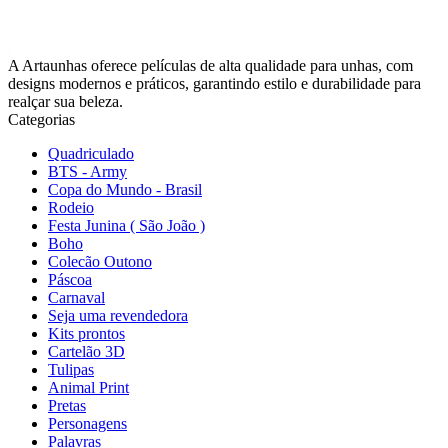
A Artaunhas oferece películas de alta qualidade para unhas, com
designs modernos e práticos, garantindo estilo e durabilidade para
realçar sua beleza.
Categorias
Quadriculado
BTS - Army
Copa do Mundo - Brasil
Rodeio
Festa Junina ( São João )
Boho
Colecão Outono
Páscoa
Carnaval
Seja uma revendedora
Kits prontos
Cartelão 3D
Tulipas
Animal Print
Pretas
Personagens
Palavras