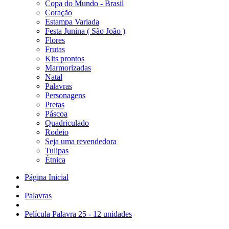
Copa do Mundo - Brasil
Coração
Estampa Variada
Festa Junina ( São João )
Flores
Frutas
Kits prontos
Marmorizadas
Natal
Palavras
Personagens
Pretas
Páscoa
Quadriculado
Rodeio
Seja uma revendedora
Tulipas
Étnica
Página Inicial
Palavras
Película Palavra 25 - 12 unidades