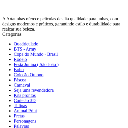
A Artaunhas oferece películas de alta qualidade para unhas, com
designs modernos e práticos, garantindo estilo e durabilidade para
realçar sua beleza.
Categorias
Quadriculado
BTS - Army
Copa do Mundo - Brasil
Rodeio
Festa Junina ( São João )
Boho
Colecão Outono
Páscoa
Carnaval
Seja uma revendedora
Kits prontos
Cartelão 3D
Tulipas
Animal Print
Pretas
Personagens
Palavras