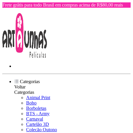
Frete grátis para todo Brasil em compras acima de R$80,00 reais
Categorias
Voltar
Categorias
Animal Print
Boho
Borboletas
BTS - Army
Carnaval
Cartelão 3D
Colecão Outono