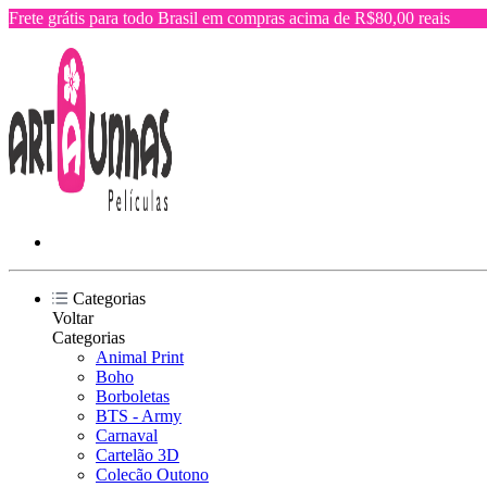
Frete grátis para todo Brasil em compras acima de R$80,00 reais
Categorias
Voltar
Categorias
Animal Print
Boho
Borboletas
BTS - Army
Carnaval
Cartelão 3D
Colecão Outono