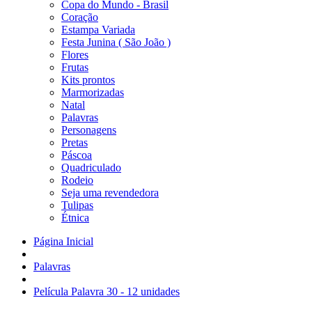
Copa do Mundo - Brasil
Coração
Estampa Variada
Festa Junina ( São João )
Flores
Frutas
Kits prontos
Marmorizadas
Natal
Palavras
Personagens
Pretas
Páscoa
Quadriculado
Rodeio
Seja uma revendedora
Tulipas
Étnica
Página Inicial
Palavras
Película Palavra 30 - 12 unidades