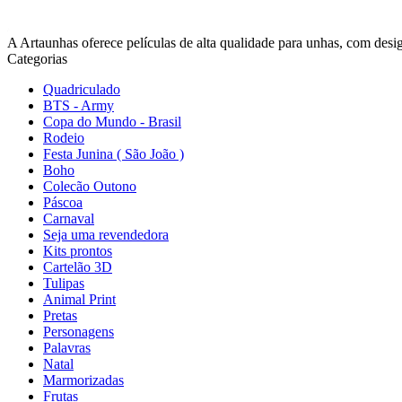
A Artaunhas oferece películas de alta qualidade para unhas, com design
Categorias
Quadriculado
BTS - Army
Copa do Mundo - Brasil
Rodeio
Festa Junina ( São João )
Boho
Colecão Outono
Páscoa
Carnaval
Seja uma revendedora
Kits prontos
Cartelão 3D
Tulipas
Animal Print
Pretas
Personagens
Palavras
Natal
Marmorizadas
Frutas