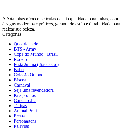
A Artaunhas oferece películas de alta qualidade para unhas, com
designs modernos e práticos, garantindo estilo e durabilidade para
realçar sua beleza.
Categorias
Quadriculado
BTS - Army
Copa do Mundo - Brasil
Rodeio
Festa Junina ( São João )
Boho
Colecão Outono
Páscoa
Carnaval
Seja uma revendedora
Kits prontos
Cartelão 3D
Tulipas
Animal Print
Pretas
Personagens
Palavras