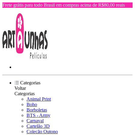
Frete grátis para todo Brasil em compras acima de R$80,00 reais
Categorias
Voltar
Categorias
Animal Print
Boho
Borboletas
BTS - Army
Carnaval
Cartelão 3D
Colecão Outono