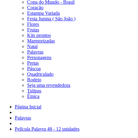
Copa do Mundo - Brasil
Coração
Estampa Variada
Festa Junina ( São João )
Flores
Frutas
Kits prontos
Marmorizadas
Natal
Palavras
Personagens
Pretas
Páscoa
Quadriculado
Rodeio
Seja uma revendedora
Tulipas
Étnica
Página Inicial
Palavras
Película Palavra 48 - 12 unidades