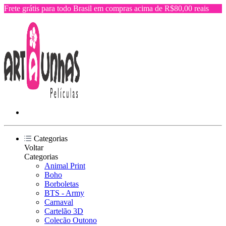
Frete grátis para todo Brasil em compras acima de R$80,00 reais
Categorias
Voltar
Categorias
Animal Print
Boho
Borboletas
BTS - Army
Carnaval
Cartelão 3D
Colecão Outono