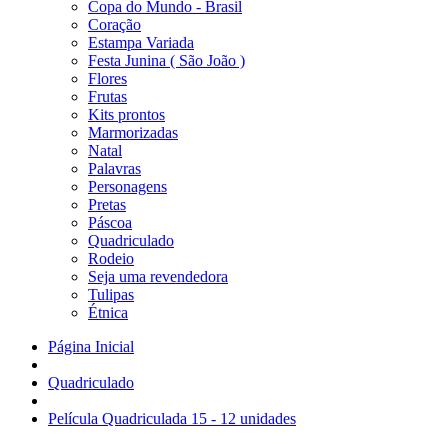
Copa do Mundo - Brasil
Coração
Estampa Variada
Festa Junina ( São João )
Flores
Frutas
Kits prontos
Marmorizadas
Natal
Palavras
Personagens
Pretas
Páscoa
Quadriculado
Rodeio
Seja uma revendedora
Tulipas
Étnica
Página Inicial
Quadriculado
Película Quadriculada 15 - 12 unidades