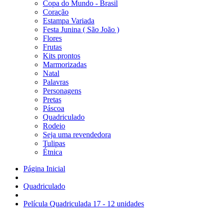
Copa do Mundo - Brasil
Coração
Estampa Variada
Festa Junina ( São João )
Flores
Frutas
Kits prontos
Marmorizadas
Natal
Palavras
Personagens
Pretas
Páscoa
Quadriculado
Rodeio
Seja uma revendedora
Tulipas
Étnica
Página Inicial
Quadriculado
Película Quadriculada 17 - 12 unidades