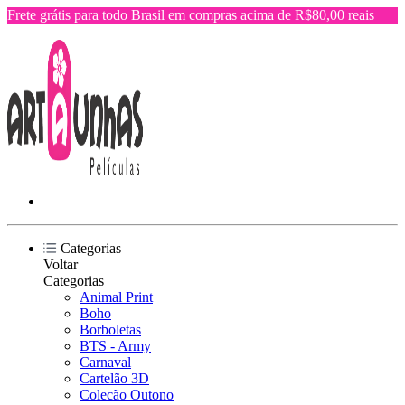
Frete grátis para todo Brasil em compras acima de R$80,00 reais
Categorias
Voltar
Categorias
Animal Print
Boho
Borboletas
BTS - Army
Carnaval
Cartelão 3D
Colecão Outono