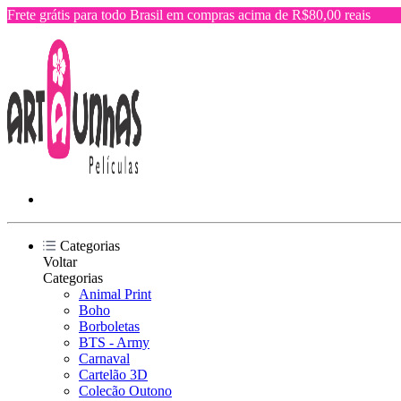
Frete grátis para todo Brasil em compras acima de R$80,00 reais
Categorias
Voltar
Categorias
Animal Print
Boho
Borboletas
BTS - Army
Carnaval
Cartelão 3D
Colecão Outono