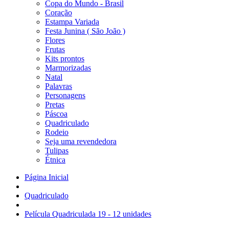
Copa do Mundo - Brasil
Coração
Estampa Variada
Festa Junina ( São João )
Flores
Frutas
Kits prontos
Marmorizadas
Natal
Palavras
Personagens
Pretas
Páscoa
Quadriculado
Rodeio
Seja uma revendedora
Tulipas
Étnica
Página Inicial
Quadriculado
Película Quadriculada 19 - 12 unidades