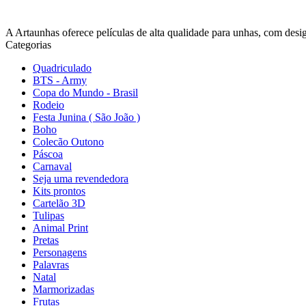
A Artaunhas oferece películas de alta qualidade para unhas, com design
Categorias
Quadriculado
BTS - Army
Copa do Mundo - Brasil
Rodeio
Festa Junina ( São João )
Boho
Colecão Outono
Páscoa
Carnaval
Seja uma revendedora
Kits prontos
Cartelão 3D
Tulipas
Animal Print
Pretas
Personagens
Palavras
Natal
Marmorizadas
Frutas