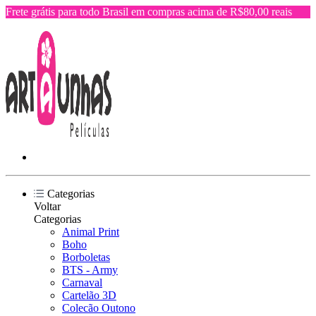
Frete grátis para todo Brasil em compras acima de R$80,00 reais
Categorias
Voltar
Categorias
Animal Print
Boho
Borboletas
BTS - Army
Carnaval
Cartelão 3D
Colecão Outono