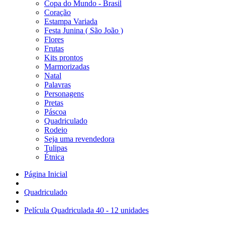
Copa do Mundo - Brasil
Coração
Estampa Variada
Festa Junina ( São João )
Flores
Frutas
Kits prontos
Marmorizadas
Natal
Palavras
Personagens
Pretas
Páscoa
Quadriculado
Rodeio
Seja uma revendedora
Tulipas
Étnica
Página Inicial
Quadriculado
Película Quadriculada 40 - 12 unidades