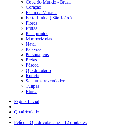
Copa do Mundo - Brasil
Coração
Estampa Variada
Festa Junina ( São João )
Flores
Frutas
Kits prontos
Marmorizadas
Natal
Palavras
Personagens
Pretas
Páscoa
Quadriculado
Rodeio
Seja uma revendedora
Tulipas
Étnica
Página Inicial
Quadriculado
Película Quadriculada 53 - 12 unidades