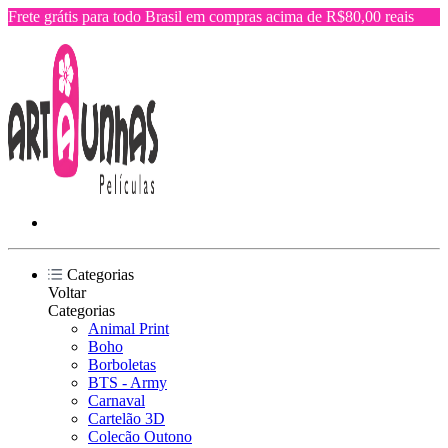
Frete grátis para todo Brasil em compras acima de R$80,00 reais
Categorias
Voltar
Categorias
Animal Print
Boho
Borboletas
BTS - Army
Carnaval
Cartelão 3D
Colecão Outono