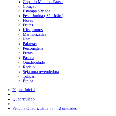
Copa do Mundo - Brasil
Coração
Estampa Variada
Festa Junina ( São João )
Flores
Frutas
Kits prontos
Marmorizadas
Natal
Palavras
Personagens
Pretas
Páscoa
Quadriculado
Rodeio
Seja uma revendedora
Tulipas
Étnica
Página Inicial
Quadriculado
Película Quadriculada 57 - 12 unidades