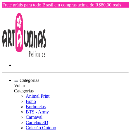
Frete grátis para todo Brasil em compras acima de R$80,00 reais
Categorias
Voltar
Categorias
Animal Print
Boho
Borboletas
BTS - Army
Carnaval
Cartelão 3D
Colecão Outono